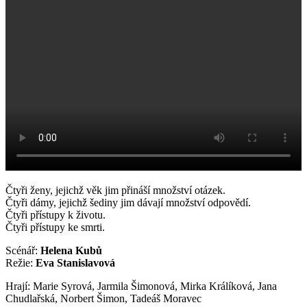
Čtyři ženy, jejichž věk jim přináší množství otázek.
Čtyři dámy, jejichž šediny jim dávají množství odpovědí.
Čtyři přístupy k životu.
Čtyři přístupy ke smrti.
Scénář:
Helena Kubů
Režie:
Eva Stanislavová
Hrají: Marie Syrová, Jarmila Šimonová, Mirka Králíková, Jana
Chudlařská, Norbert Šimon, Tadeáš Moravec