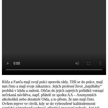
Růža a Fanča mají svojí práci opravdu rády. Těší se do práce, mají
tam čisto a mají svoje zákaznice. Jejich profesní život „hajzlbáby“
probíhá v klidu a radosti. Občas do jejich zajetých pořádků vstoupí
nečekaná návštěva, např. přátelé ze spolku AA – Anonymních
alkoholiků nebo deratizér Olda, a to přesto, že tam mají čisto.
Ovšem teprve ve chvíli, kdy se do vybroušené každodennosti
zamíchá zástupkyně vedoucí, přestává pracovní pohoda. Ani tak