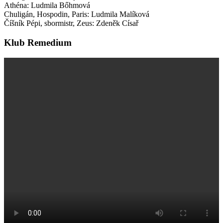
Athéna: Ludmila Bőhmová
Chuligán, Hospodin, Paris: Ludmila Malíková
Číšník Pépi, sbormistr, Zeus: Zdeněk Císař
Klub Remedium