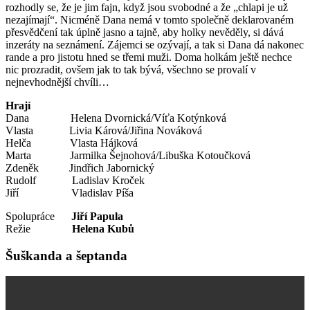
rozhodly se, že je jim fajn, když jsou svobodné a že „chlapi je už
nezajímají“. Nicméně Dana nemá v tomto společně deklarovaném
přesvědčení tak úplně jasno a tajně, aby holky nevěděly, si dává
inzeráty na seznámení. Zájemci se ozývají, a tak si Dana dá nakonec
rande a pro jistotu hned se třemi muži. Doma holkám ještě nechce
nic prozradit, ovšem jak to tak bývá, všechno se provalí v
nejnevhodnější chvíli…
Hrají
Dana Helena Dvornická/Víťa Kotýnková
Vlasta Livia Kárová/Jiřina Nováková
Helča Vlasta Hájková
Marta Jarmilka Šejnohová/Libuška Kotoučková
Zdeněk Jindřich Jabornický
Rudolf Ladislav Kroček
Jiří Vladislav Píša
Spolupráce
Jiří Papula
Režie
Helena Kubů
Šuškanda a šeptanda