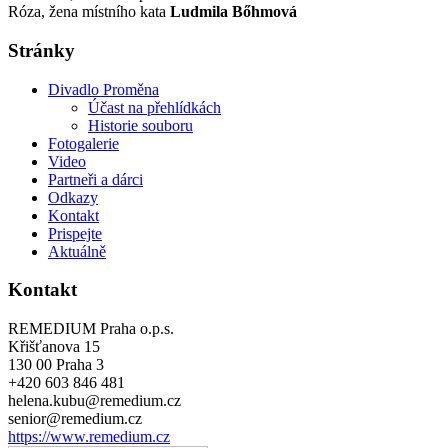
Róza, žena místního kata
Ludmila Bőhmová
Stránky
Divadlo Proměna
Účast na přehlídkách
Historie souboru
Fotogalerie
Video
Partneři a dárci
Odkazy
Kontakt
Prispejte
Aktuálně
Kontakt
REMEDIUM Praha o.p.s.
Křišťanova 15
130 00 Praha 3
+420 603 846 481
helena.kubu@remedium.cz
senior@remedium.cz
https://www.remedium.cz