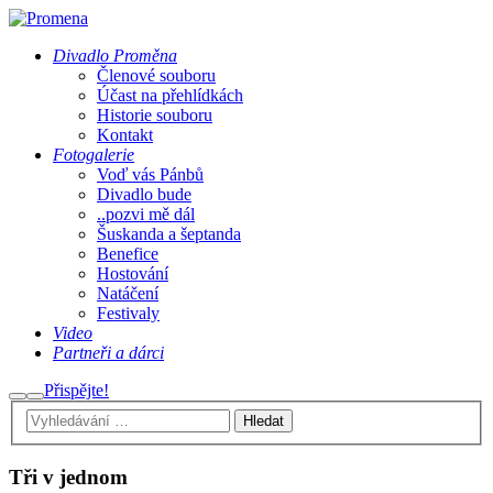
Divadlo Proměna
Členové souboru
Účast na přehlídkách
Historie souboru
Kontakt
Fotogalerie
Voď vás Pánbů
Divadlo bude
..pozvi mě dál
Šuskanda a šeptanda
Benefice
Hostování
Natáčení
Festivaly
Video
Partneři a dárci
Přispějte!
Hledat
Hlavní
navigační
menu
Tři v jednom