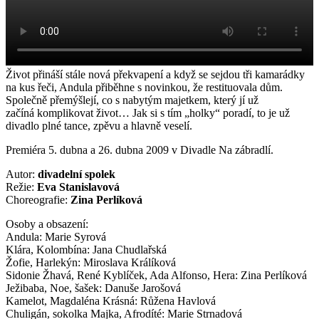
Život přináší stále nová překvapení a když se sejdou tři kamarádky
na kus řeči, Andula přiběhne s novinkou, že restituovala dům.
Společně přemýšlejí, co s nabytým majetkem, který jí už
začíná komplikovat život… Jak si s tím „holky“ poradí, to je už
divadlo plné tance, zpěvu a hlavně veselí.
Premiéra 5. dubna a 26. dubna 2009 v Divadle Na zábradlí.
Autor:
divadelní spolek
Režie:
Eva Stanislavová
Choreografie:
Zina Perlíková
Osoby a obsazení:
Andula: Marie Syrová
Klára, Kolombína: Jana Chudlařská
Žofie, Harlekýn: Miroslava Králíková
Sidonie Žhavá, René Kyblíček, Ada Alfonso, Hera: Zina Perlíková
Ježibaba, Noe, šašek: Danuše Jarošová
Kamelot, Magdaléna Krásná: Růžena Havlová
Chuligán, sokolka Majka, Afrodíté: Marie Strnadová