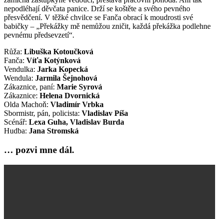
nepodléhají děvčata panice. Drží se koštěte a svého pevného
přesvědčení. V těžké chvilce se Fanča obrací k moudrosti své
babičky – „Překážky mě nemůžou zničit, každá překážka podlehne
pevnému předsevzetí“.
Růža:
Libuška Kotoučková
Fanča:
Víťa Kotýnková
Vendulka:
Jarka Kopecká
Wendula:
Jarmila Šejnohová
Zákaznice, paní:
Marie Syrová
Zákaznice:
Helena Dvornická
Olda Machoň:
Vladimír Vrbka
Sbormistr, pán, policista:
Vladislav Píša
Scénář:
Lexa Guha, Vladislav Burda
Hudba:
Jana Stromská
… pozvi mne dál.