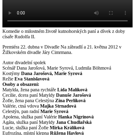
Komedie o milostném životě kutnohorských paní a dívek z doby
císaře Rudolfa II.
Premiéra 22. dubna v Divadle Na zábradlí a 21. května 2012 v
Žižkovském divadle Járy Cimrmana.
Autor divadelní spolek
Scénář Dana Jarošová, Marie Syrová, Ludmila Böhmová
Kostýmy
Dana Jarošová, Marie Syrová
Režie
Eva Stanislavová
Osoby a obsazení:
Matylda, žena pana rychtáře
Lída Malíková
Cecilie, dcera paní Matyldy
Danuše Jarošová
Žofie, žena pana Celestýna
Zina Perlíková
Valérie, ctná vdova
Majka Strnadová
Celestýn, pan radní
Marie Syrová
Apolena, služka paní Valérie
Hanka Nigrínová
Agáta, služka paní Matyldy
Jana Chudlařská
Lucie, služka paní Žofie
Mirka Králíková
Eufrozína, místní klepna
Růžena Havlová